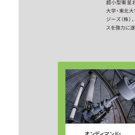
超⼩型衛星
⼤学・東北⼤
ジーズ（株）
スを強⼒に遂
オンディマンド・