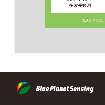
多波⻑観測
READ MORE