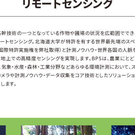
リモートセンシング
幹技術の⼀つとなっている作物や圃場の状況を広範囲でできる
ートセンシング。北海道⼤学が特許を有する世界最先端のスペ
年、国際特許実施権を弊社取得）と計測ノウハウ・世界各国の⼈脈
・地上での⾼精度センシングを実現します。BPSは、農業にと
、気象・⽔産・森林・⼯業分野などあらゆる環境計測において、
メラや計測ノウハウ・データ収集をコア技術としたソリューシ
します。