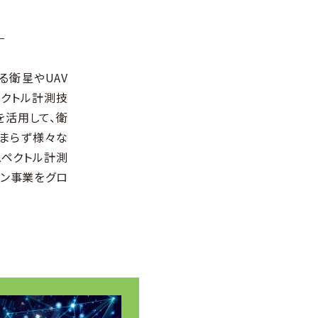
衛星やUAV
クトル計測技
を活⽤して、衛
どまらず様々な
スペクトル計測
ョン事業をグロ