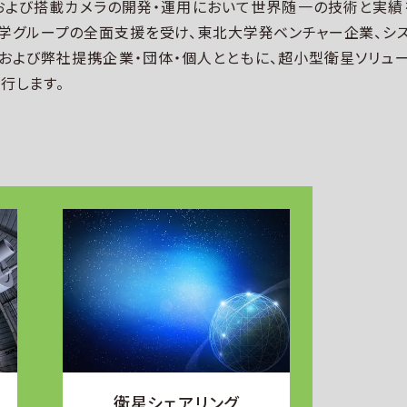
および搭載カメラの開発・運⽤において世界随⼀の技術と実績
学グループの全⾯⽀援を受け、東北⼤学発ベンチャー企業、シ
、および弊社提携企業・団体・個⼈とともに、超⼩型衛星ソリュ
⾏します。
衛星シェアリング